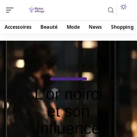
Accessoires
Beauté
Mode
News
Shopping
L’or noirci
et son
influence