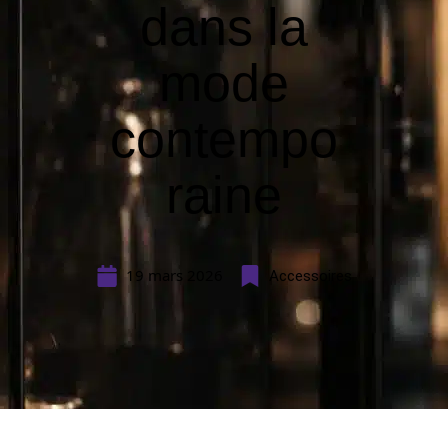
dans la
mode
contempo
raine
19 mars 2026
Accessoires