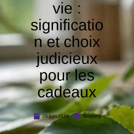
vie :
significatio
n et choix
judicieux
pour les
cadeaux
26 juin 2026
Shopping