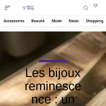
Accessoires
Beauté
Mode
News
Shopping
Les bijoux
reminesce
nce : un