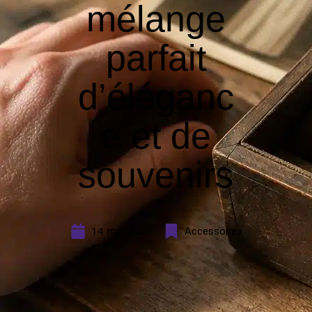
mélange
parfait
d’éléganc
e et de
souvenirs
14 mai 2026
Accessoires