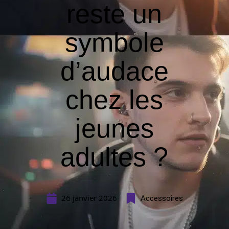
reste un
symbole
d’audace
chez les
jeunes
adultes ?
26 janvier 2026
Accessoires