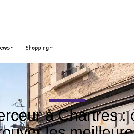
ews
Shopping
erceur à Chartres : 
rouver les meilleur