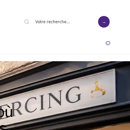
où
es