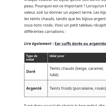
peau. Pourquoi est-ce important ? Lorsqu’un bi
valeur, soit lui donner un aspect terne. Les b
les teints chauds, tandis que les bijoux argen
sous-tons rosés. Voici un petit tableau récap
différentes carnations :
Lire également :
Ear cuffs dorés ou argentés 
Type de
Idéal pour
métal
Teints chauds (beige, caramel,
Doré
hâlé)
Argenté
Teints froids (porcelaine, rosés)
Il est donc crucial de choisir le bon métal afi