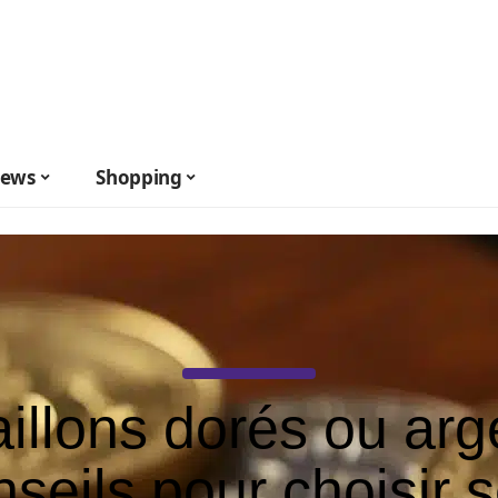
ews
Shopping
illons dorés ou arg
nseils pour choisir 