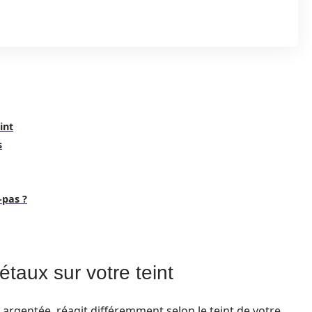
int
s
-pas ?
taux sur votre teint
 argentée, réagit différemment selon le teint de votre