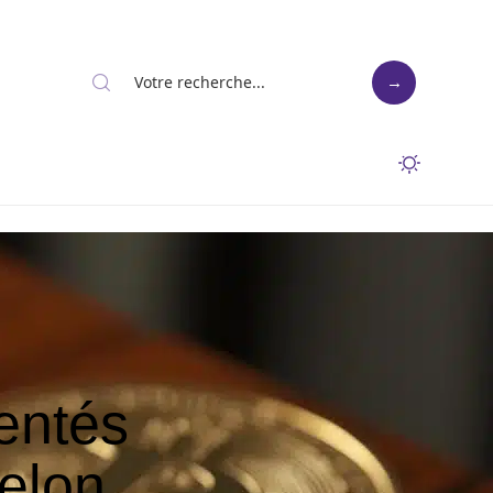
entés
selon