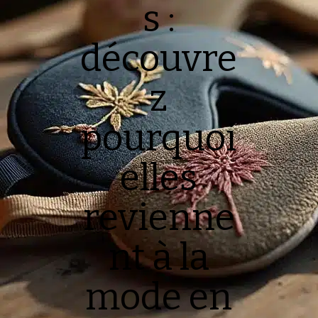
s :
découvre
z
pourquoi
elles
revienne
nt à la
mode en