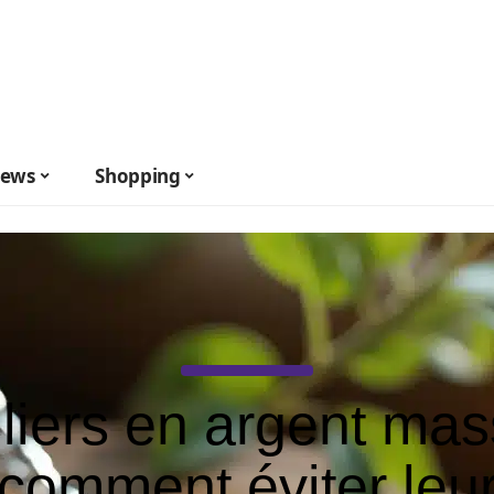
ews
Shopping
liers en argent mass
comment éviter leu