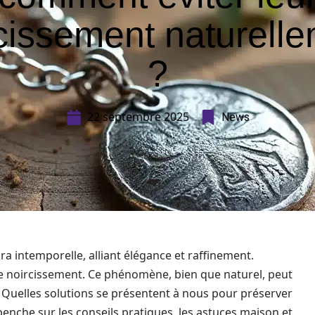
cissement naturell
?
22 septembre 2025
News
a intemporelle, alliant élégance et raffinement.
le noircissement. Ce phénomène, bien que naturel, peut
d. Quelles solutions se présentent à nous pour préserver
e penche sur les conseils pratiques, les astuces maison et