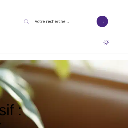
if :
r