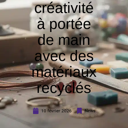
créativité
à portée
de main
avec des
matériaux
recyclés
10 février 2026
News