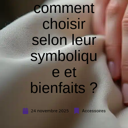
comment
choisir
selon leur
symboliqu
e et
bienfaits ?
24 novembre 2025
Accessoires