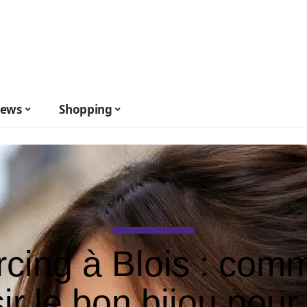
ews
Shopping
rcing à Blois : com
ir le bon bijou pour