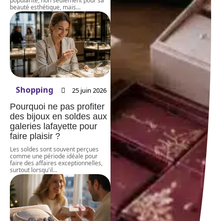
popularité, non seulement pour sa
beauté esthétique, mais
…
Shopping
25 juin 2026
Pourquoi ne pas profiter
des bijoux en soldes aux
galeries lafayette pour
faire plaisir ?
Les soldes sont souvent perçues
comme une période idéale pour
faire des affaires exceptionnelles,
surtout lorsqu'il
…