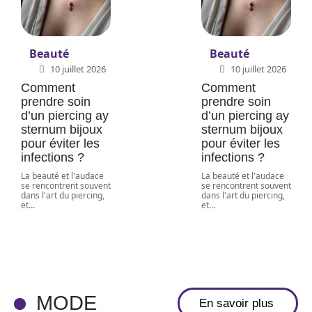
Beauté
Beauté
10 juillet 2026
10 juillet 2026
Comment
Comment
prendre soin
prendre soin
d’un piercing ay
d’un piercing ay
sternum bijoux
sternum bijoux
pour éviter les
pour éviter les
infections ?
infections ?
La beauté et l'audace
La beauté et l'audace
se rencontrent souvent
se rencontrent souvent
dans l'art du piercing,
dans l'art du piercing,
et
…
et
…
Comment
choisir des
bijoux avec
une robe
noire pour
MODE
En savoir plus
chaque