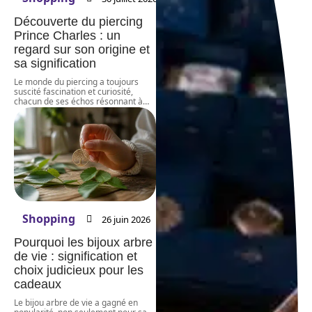
Découverte du piercing
Prince Charles : un
regard sur son origine et
sa signification
Le monde du piercing a toujours
suscité fascination et curiosité,
chacun de ses échos résonnant à
…
Shopping
26 juin 2026
Pourquoi les bijoux arbre
de vie : signification et
choix judicieux pour les
cadeaux
Le bijou arbre de vie a gagné en