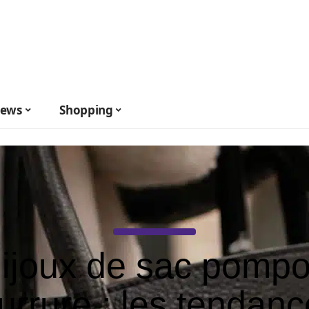
ews
Shopping
ijoux de sac pomp
urrure : les tendan