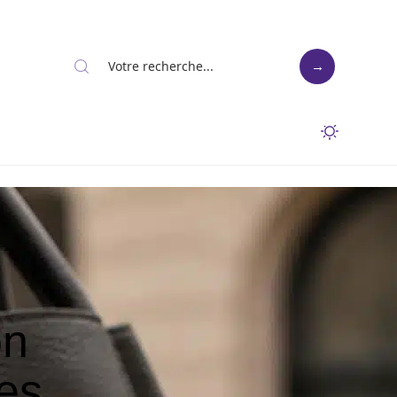
on
ces