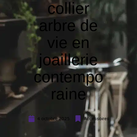
collier
arbre de
vie en
joaillerie
contempo
raine
4 octobre 2025
Accessoires